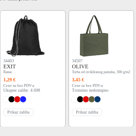
34403
34507
EXIT
OLIVE
Ranac
Torba od recikliranog pamuka, 300 g/m2
1,29 €
3,45 €
Cene su bez PDV-a
Cene su bez PDV-a
Ukupne zalihe: 4.698
Trenutno nedostupno
Prikaz zaliha
Prikaz zaliha