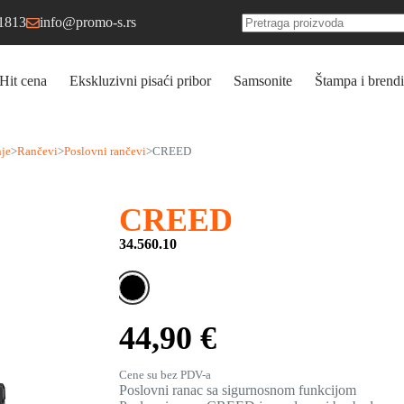
1813
info@promo-s.rs
No
results
Hit cena
Ekskluzivni pisaći pribor
Samsonite
Štampa i brendi
je
>
Rančevi
>
Poslovni rančevi
>
CREED
CREED
34.560.10
44,90 €
Cene su bez PDV-a
Poslovni ranac sa sigurnosnom funkcijom