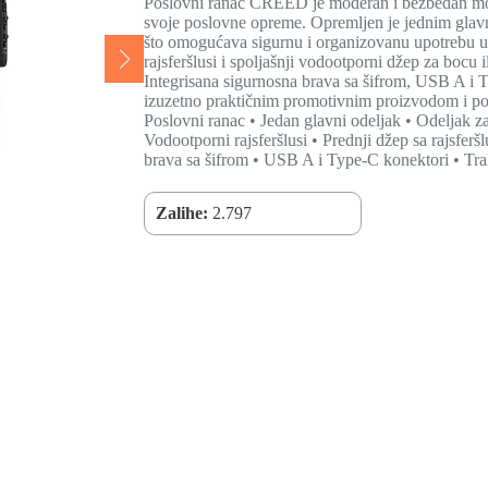
Poslovni ranac CREED je moderan i bezbedan mode
svoje poslovne opreme. Opremljen je jednim glavn
što omogućava sigurnu i organizovanu upotrebu u
rajsferšlusi i spoljašnji vodootporni džep za bocu
Integrisana sigurnosna brava sa šifrom, USB A i 
izuzetno praktičnim promotivnim proizvodom i po
Poslovni ranac • Jedan glavni odeljak • Odeljak za
Vodootporni rajsferšlusi • Prednji džep sa rajsfer
brava sa šifrom • USB A i Type-C konektori • Tra
Zalihe:
2.797