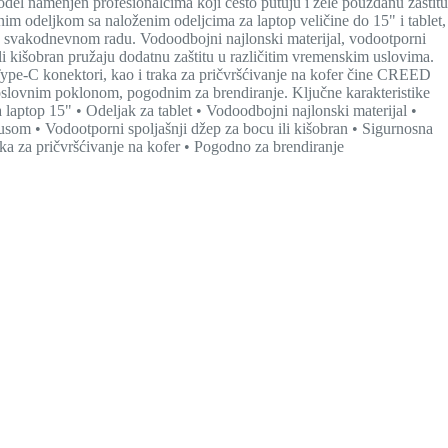
l namenjen profesionalcima koji često putuju i žele pouzdanu zaštitu
im odeljkom sa naloženim odeljcima za laptop veličine do 15" i tablet,
 svakodnevnom radu. Vodoodbojni najlonski materijal, vodootporni
 ili kišobran pružaju dodatnu zaštitu u različitim vremenskim uslovima.
Type-C konektori, kao i traka za pričvršćivanje na kofer čine CREED
slovnim poklonom, pogodnim za brendiranje. Ključne karakteristike
 laptop 15" • Odeljak za tablet • Vodoodbojni najlonski materijal •
šlusom • Vodootporni spoljašnji džep za bocu ili kišobran • Sigurnosna
ka za pričvršćivanje na kofer • Pogodno za brendiranje