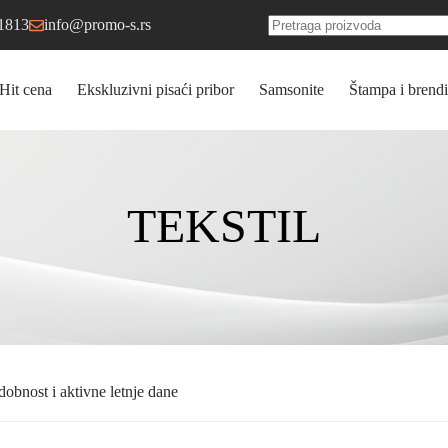
1813
info@promo-s.rs
No
results
Hit cena
Ekskluzivni pisaći pribor
Samsonite
Štampa i brendi
TEKSTIL
obnost i aktivne letnje dane