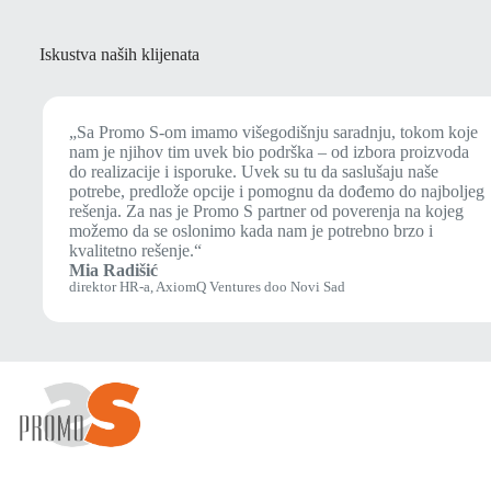
Iskustva naših klijenata
„Sa Promo S-om imamo višegodišnju saradnju, tokom koje
nam je njihov tim uvek bio podrška – od izbora proizvoda
do realizacije i isporuke. Uvek su tu da saslušaju naše
potrebe, predlože opcije i pomognu da dođemo do najboljeg
rešenja. Za nas je Promo S partner od poverenja na kojeg
možemo da se oslonimo kada nam je potrebno brzo i
kvalitetno rešenje.“
Mia Radišić
direktor HR-a, AxiomQ Ventures doo Novi Sad