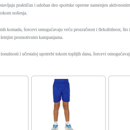
stavljaju praktičan i udoban deo sportske opreme namenjen aktivnostim
j tokom nošenja.
nih komada, šorcevi omogućavaju veću prozračnost i fleksibilnost, što i
 u letnjim promotivnim kampanjama.
ionalnosti i učestaloj upotrebi tokom toplijih dana, šorcevi omogućavaj