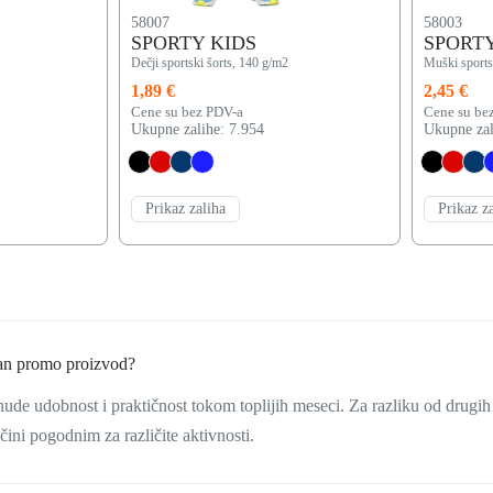
58007
58003
SPORTY KIDS
SPORT
Dečji sportski šorts, 140 g/m2
Muški sports
1,89 €
2,45 €
Cene su bez PDV-a
Cene su be
Ukupne zalihe: 7.954
Ukupne zal
Prikaz zaliha
Prikaz z
ran promo proizvod?
 nude udobnost i praktičnost tokom toplijih meseci. Za razliku od drug
 čini pogodnim za različite aktivnosti.