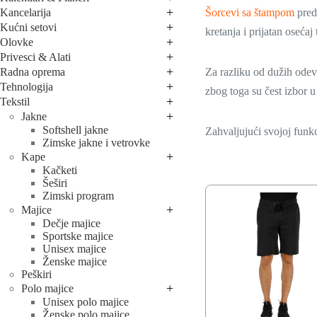
+
Kancelarija
Šorcevi sa štampom
pred
+
Kućni setovi
kretanja i prijatan oseća
+
Olovke
+
Privesci & Alati
+
Radna oprema
Za razliku od dužih odev
+
Tehnologija
zbog toga su čest izbor
+
Tekstil
+
Jakne
Softshell jakne
Zahvaljujući svojoj funkc
Zimske jakne i vetrovke
+
Kape
Kačketi
Šeširi
Zimski program
+
Majice
Dečje majice
Sportske majice
Unisex majice
Ženske majice
Peškiri
+
Polo majice
Unisex polo majice
Ženske polo majice