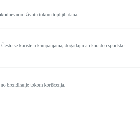
svakodnevnom životu tokom toplijih dana.
a. Često se koriste u kampanjama, događajima i kao deo sportske
jno brendiranje tokom korišćenja.