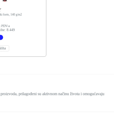
Y
ki šorts, 140 g/m2
z PDV-a
ihe: 8.449
aliha
ih proizvoda, prilagođeni su aktivnom načinu života i omogućavaju