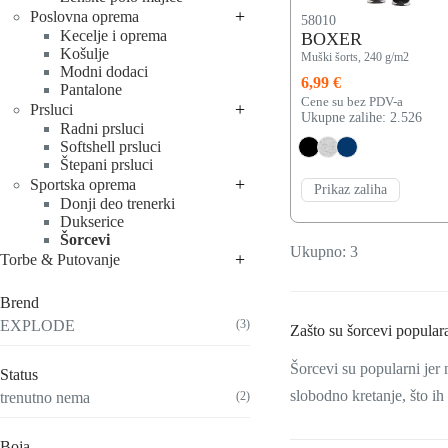
+
Poslovna oprema
58010
Kecelje i oprema
BOXER
Košulje
Muški šorts, 240 g/m2
Modni dodaci
6,99 €
Pantalone
Cene su bez PDV-a
+
Prsluci
Ukupne zalihe: 2.526
Radni prsluci
Softshell prsluci
Štepani prsluci
+
Sportska oprema
Prikaz zaliha
Donji deo trenerki
Dukserice
Šorcevi
Ukupno: 3
+
Torbe & Putovanje
Brend
EXPLODE
(3)
Zašto su šorcevi popula
Šorcevi su popularni jer
Status
slobodno kretanje, što ih
trenutno nema
(2)
Boja