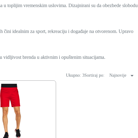
a u toplijim vremenskim uslovima. Dizajnirani su da obezbede slobodu
h čini idealnim za sport, rekreaciju i događaje na otvorenom. Upravo
u vidljivost brenda u aktivnim i opuštenim situacijama.
Ukupno: 3
Sortiraj po:
Najnovije