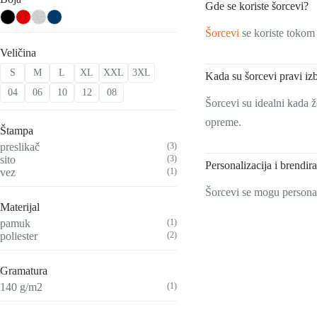
Gde se koriste šorcevi?
Šorcevi
se koriste tokom 
Veličina
S
M
L
XL
XXL
3XL
Kada su šorcevi pravi iz
04
06
10
12
08
Šorcevi su idealni kada 
opreme.
Štampa
preslikač
(3)
sito
(3)
Personalizacija i brendir
vez
(1)
Šorcevi se mogu personal
Materijal
pamuk
(1)
poliester
(2)
Gramatura
140 g/m2
(1)