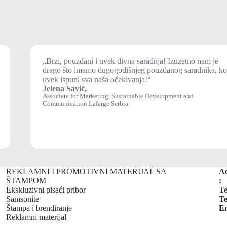
„Brzi, pouzdani i uvek divna saradnja! Izuzetno nam je
drago što imamo dugogodišnjeg pouzdanog saradnika, ko
uvek ispuni sva naša očekivanja!“
Jelena Savić,
Associate for Marketing, Sustainable Development and
Communication Lafarge Serbia
REKLAMNI I PROMOTIVNI MATERIJAL SA
A
ŠTAMPOM
:
Ekskluzivni pisaći pribor
Te
Samsonite
Te
Štampa i brendiranje
Em
Reklamni materijal