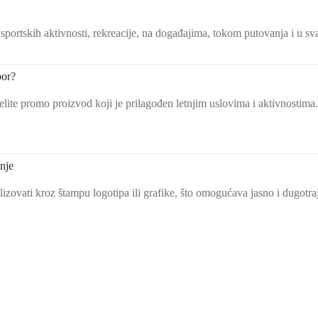
sportskih aktivnosti, rekreacije, na događajima, tokom putovanja i u 
bor?
želite promo proizvod koji je prilagođen letnjim uslovima i aktivnostim
anje
izovati kroz štampu logotipa ili grafike, što omogućava jasno i dugotra