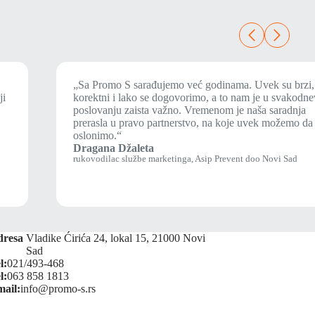
„Sa Promo S sarađujemo već godinama. Uvek su brzi,
ji
korektni i lako se dogovorimo, a to nam je u svakod
poslovanju zaista važno. Vremenom je naša saradnja
prerasla u pravo partnerstvo, na koje uvek možemo da
oslonimo.“
Dragana Džaleta
rukovodilac službe marketinga, Asip Prevent doo Novi Sad
dresa
Vladike Ćirića 24, lokal 15, 21000 Novi
Sad
l:
021/493-468
l:
063 858 1813
ail:
info@promo-s.rs