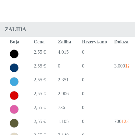
ZALIHA
Boja
Cena
Zaliha
Rezervisano
Dolazak
2,55 €
4.015
0
2,55 €
0
0
3.000
12.0
2,55 €
2.351
0
2,55 €
2.906
0
2,55 €
736
0
2,55 €
1.105
0
700
12.03.