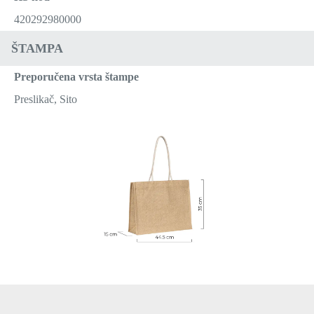
420292980000
ŠTAMPA
Preporučena vrsta štampe
Preslikač, Sito