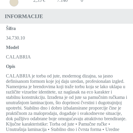
2,55 €
7.140
0
INFORMACIJE
Šifra
34.730.10
Model
CALABRIA
Opis
CALABRIA je torba od jute, modernog dizajna, sa jasno
definisanom formom koje joj daju uredan, profesionalan izgled.
Namenjena je brendovima koji traže torbu koja se lako uklapa u
različite vizuelne identitete, uz naglasak na eco karakter i
stabilnu konstrukciju. Izrađena je od jute sa pamučnim ručkama i
unutrašnjom laminacijom, što doprinosi čvrstini i dugotrajnijoj
upotrebi. Stabilno dno i dobro izbalansirane proporcije čine je
praktičnom za maloprodaju, događaje i svakodnevne situacije,
dok pažljivo odabrane boje omogućavaju atraktivno brendiranje.
Ključne karakteristike: Torba od jute • Pamučne ručke •
Unutrašnja laminacija • Stabilno dno i čvrsta forma • Uredne