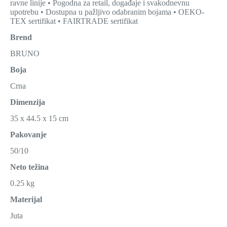
ravne linije • Pogodna za retail, događaje i svakodnevnu
upotrebu • Dostupna u pažljivo odabranim bojama • OEKO-
TEX sertifikat • FAIRTRADE sertifikat
Brend
BRUNO
Boja
Crna
Dimenzija
35 x 44.5 x 15 cm
Pakovanje
50/10
Neto težina
0.25 kg
Materijal
Juta