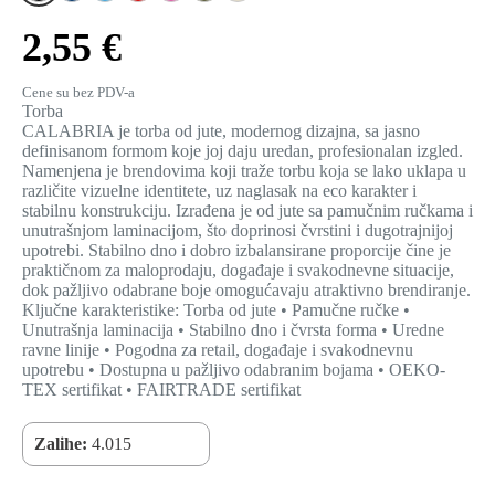
2,55 €
Cene su bez PDV-a
Torba
CALABRIA je torba od jute, modernog dizajna, sa jasno
definisanom formom koje joj daju uredan, profesionalan izgled.
Namenjena je brendovima koji traže torbu koja se lako uklapa u
različite vizuelne identitete, uz naglasak na eco karakter i
stabilnu konstrukciju. Izrađena je od jute sa pamučnim ručkama i
unutrašnjom laminacijom, što doprinosi čvrstini i dugotrajnijoj
upotrebi. Stabilno dno i dobro izbalansirane proporcije čine je
praktičnom za maloprodaju, događaje i svakodnevne situacije,
dok pažljivo odabrane boje omogućavaju atraktivno brendiranje.
Ključne karakteristike: Torba od jute • Pamučne ručke •
Unutrašnja laminacija • Stabilno dno i čvrsta forma • Uredne
ravne linije • Pogodna za retail, događaje i svakodnevnu
upotrebu • Dostupna u pažljivo odabranim bojama • OEKO-
TEX sertifikat • FAIRTRADE sertifikat
Zalihe:
4.015