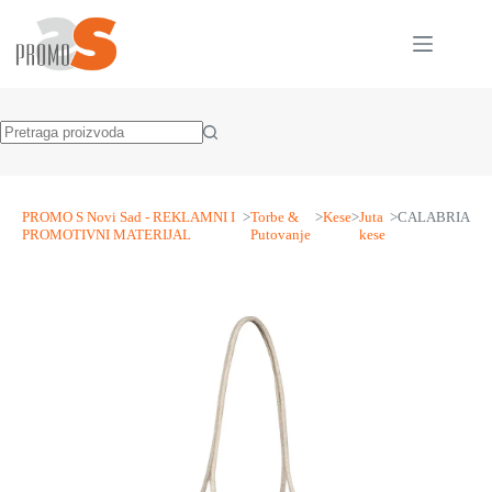
Skip
to
content
No
results
PROMO S Novi Sad - REKLAMNI I
>
Torbe &
>
Kese
>
Juta
>
CALABRIA
PROMOTIVNI MATERIJAL
Putovanje
kese