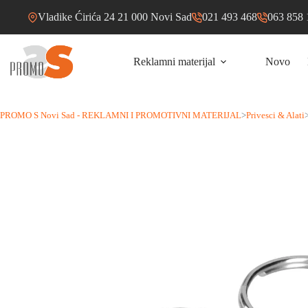
Skip
Vladike Ćirića 24 21 000 Novi Sad
021 493 468
063 858 
to
content
Reklamni materijal
Novo
PROMO S Novi Sad - REKLAMNI I PROMOTIVNI MATERIJAL
>
Privesci & Alati