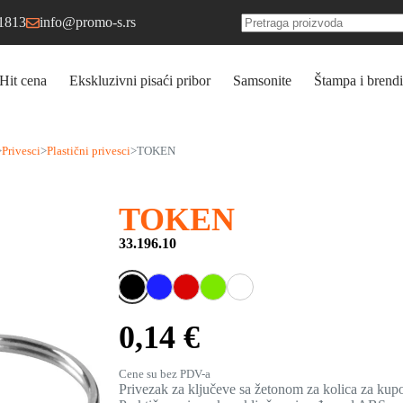
1813
info@promo-s.rs
No
results
Hit cena
Ekskluzivni pisaći pribor
Samsonite
Štampa i brendi
>
Privesci
>
Plastični privesci
>
TOKEN
TOKEN
33.196.10
0,14 €
Cene su bez PDV-a
Privezak za ključeve sa žetonom za kolica za kup