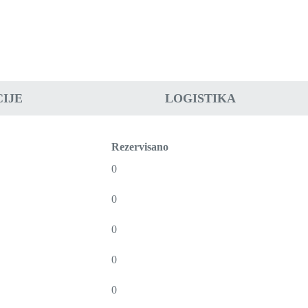
IJE
LOGISTIKA
Rezervisano
0
0
0
0
0