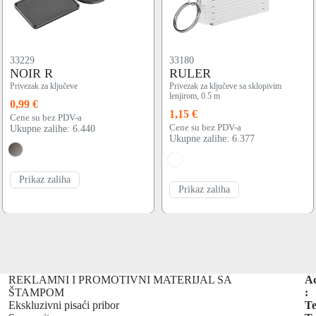
33229
33180
NOIR R
RULER
Privezak za ključeve
Privezak za ključeve sa sklopivim
lenjirom, 0.5 m
0,99 €
1,15 €
Cene su bez PDV-a
Cene su bez PDV-a
Ukupne zalihe: 6.440
Ukupne zalihe: 6.377
Prikaz zaliha
Prikaz zaliha
REKLAMNI I PROMOTIVNI MATERIJAL SA
A
ŠTAMPOM
:
Ekskluzivni pisaći pribor
Te