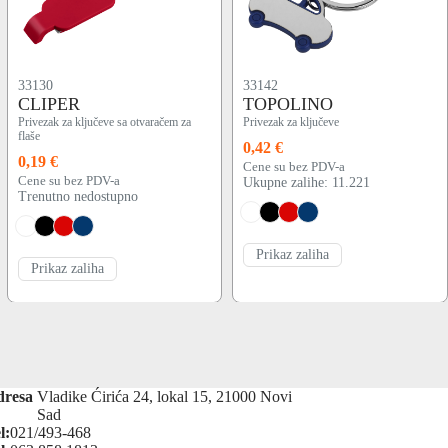
33130
33142
CLIPER
TOPOLINO
Privezak za ključeve sa otvaračem za
Privezak za ključeve
flaše
0,42 €
0,19 €
Cene su bez PDV-a
Cene su bez PDV-a
Ukupne zalihe: 11.221
Trenutno nedostupno
Prikaz zaliha
Prikaz zaliha
dresa
Vladike Ćirića 24, lokal 15, 21000 Novi
Sad
l:
021/493-468