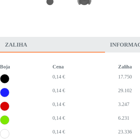
ZALIHA
INFORMAC
Boja
Cena
Zaliha
0,14 €
17.750
0,14 €
29.102
0,14 €
3.247
0,14 €
6.231
0,14 €
23.336