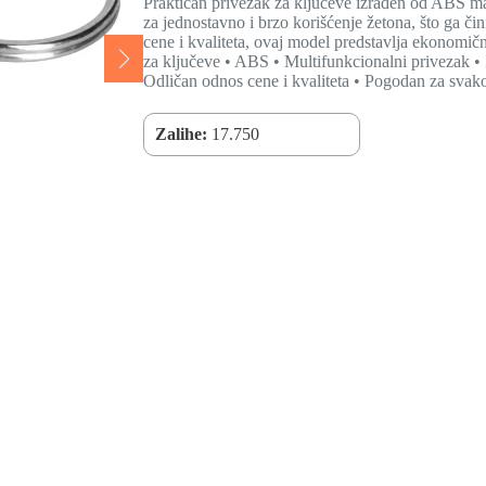
Praktičan privezak za ključeve izrađen od ABS mat
za jednostavno i brzo korišćenje žetona, što ga 
cene i kvaliteta, ovaj model predstavlja ekonomič
za ključeve • ABS • Multifunkcionalni privezak • 
Odličan odnos cene i kvaliteta • Pogodan za sva
Zalihe:
17.750