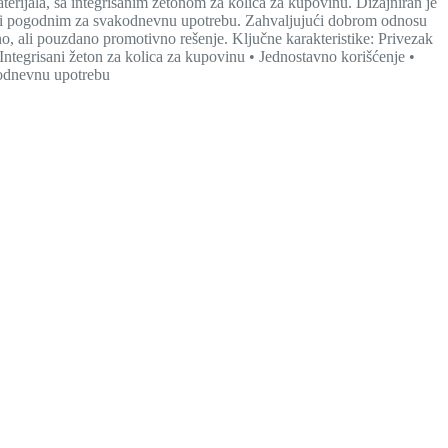
erijala, sa integrisanim žetonom za kolica za kupovinu. Dizajniran je
čini pogodnim za svakodnevnu upotrebu. Zahvaljujući dobrom odnosu
no, ali pouzdano promotivno rešenje. Ključne karakteristike: Privezak
Integrisani žeton za kolica za kupovinu • Jednostavno korišćenje •
kodnevnu upotrebu