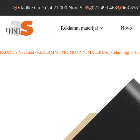
Skip
Vladike Ćirića 24 21 000 Novi Sad
021 493 468
063 858 
to
content
Reklamni materijal
Novo
PROMO S Novi Sad - REKLAMNI I PROMOTIVNI MATERIJAL
>
Tehnologija
>
US