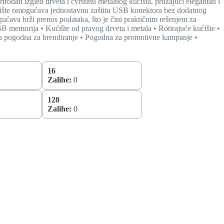
 izgled drveta i čvrstinu metalnog kućišta, pružajući elegantan i
ćište omogućava jednostavnu zaštitu USB konektora bez dodatnog
ćava brži prenos podataka, što je čini praktičnim rešenjem za
B memorija • Kućište od pravog drveta i metala • Rotirajuće kućište •
a pogodna za brendiranje • Pogodna za promotivne kampanje •
16
Zalihe:
0
128
Zalihe:
0