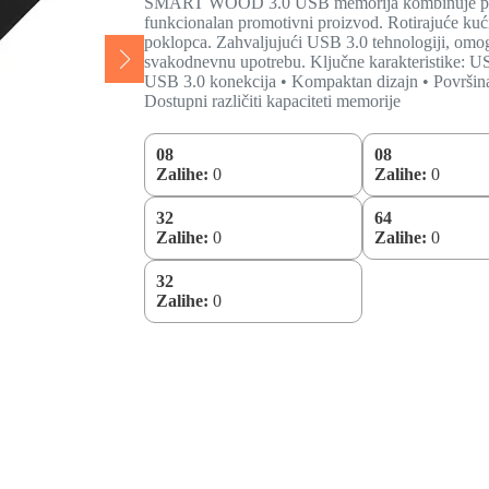
SMART WOOD 3.0 USB memorija kombinuje prirodan
funkcionalan promotivni proizvod. Rotirajuće ku
poklopca. Zahvaljujući USB 3.0 tehnologiji, omogu
svakodnevnu upotrebu. Ključne karakteristike: US
USB 3.0 konekcija • Kompaktan dizajn • Površin
Dostupni različiti kapaciteti memorije
08
08
Zalihe:
0
Zalihe:
0
32
64
Zalihe:
0
Zalihe:
0
32
Zalihe:
0