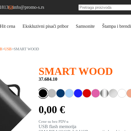
1813
info@promo-s.rs
No
results
Hit cena
Ekskluzivni pisaći pribor
Samsonite
Štampa i brendi
B
>
USB
>
SMART WOOD
SMART WOOD
37.684.10
0,00 €
Cene su bez PDV-a
USB flash memorija