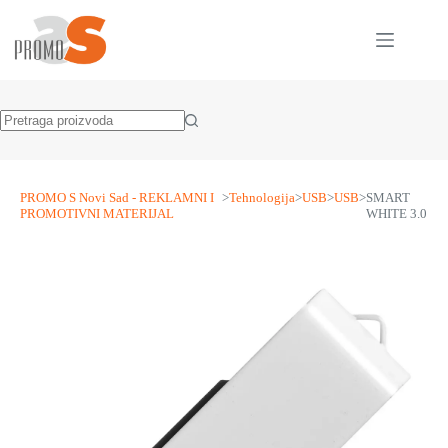
Skip
to
content
No
results
PROMO S Novi Sad - REKLAMNI I
>
Tehnologija
>
USB
>
USB
>
SMART
PROMOTIVNI MATERIJAL
WHITE 3.0