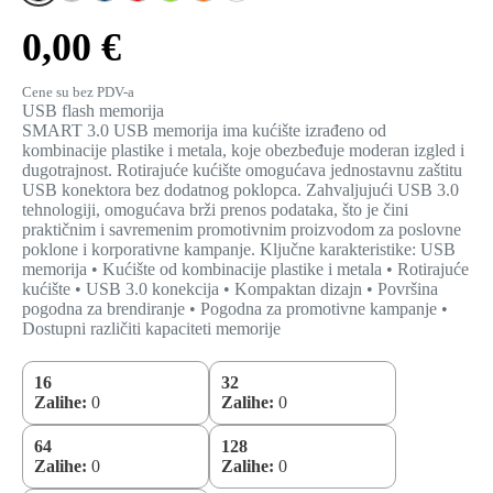
0,00 €
Cene su bez PDV-a
USB flash memorija
SMART 3.0 USB memorija ima kućište izrađeno od
kombinacije plastike i metala, koje obezbeđuje moderan izgled i
dugotrajnost. Rotirajuće kućište omogućava jednostavnu zaštitu
USB konektora bez dodatnog poklopca. Zahvaljujući USB 3.0
tehnologiji, omogućava brži prenos podataka, što je čini
praktičnim i savremenim promotivnim proizvodom za poslovne
poklone i korporativne kampanje. Ključne karakteristike: USB
memorija • Kućište od kombinacije plastike i metala • Rotirajuće
kućište • USB 3.0 konekcija • Kompaktan dizajn • Površina
pogodna za brendiranje • Pogodna za promotivne kampanje •
Dostupni različiti kapaciteti memorije
16
32
Zalihe:
0
Zalihe:
0
64
128
Zalihe:
0
Zalihe:
0