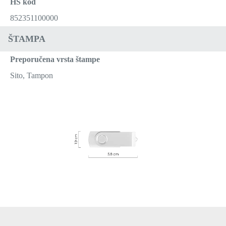
HS kod
852351100000
ŠTAMPA
Preporučena vrsta štampe
Sito, Tampon