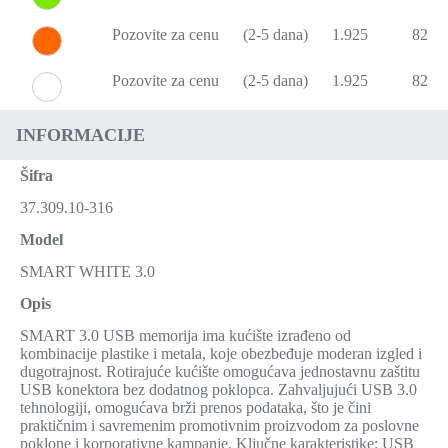
Pozovite za cenu
(2-5 dana)
1.925
823
Pozovite za cenu
(2-5 dana)
1.925
823
INFORMACIJE
Šifra
37.309.10-316
Model
SMART WHITE 3.0
Opis
SMART 3.0 USB memorija ima kućište izrađeno od
kombinacije plastike i metala, koje obezbeđuje moderan izgled i
dugotrajnost. Rotirajuće kućište omogućava jednostavnu zaštitu
USB konektora bez dodatnog poklopca. Zahvaljujući USB 3.0
tehnologiji, omogućava brži prenos podataka, što je čini
praktičnim i savremenim promotivnim proizvodom za poslovne
poklone i korporativne kampanje. Ključne karakteristike: USB