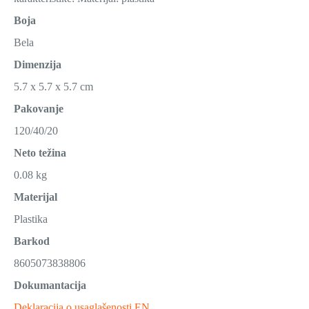
Boja
Bela
Dimenzija
5.7 x 5.7 x 5.7 cm
Pakovanje
120/40/20
Neto težina
0.08 kg
Materijal
Plastika
Barkod
8605073838806
Dokumantacija
Deklaracija o usaglašenosti EN