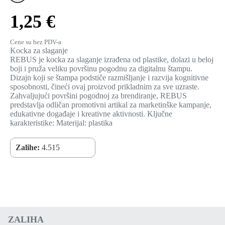
1,25 €
Cene su bez PDV-a
Kocka za slaganje
REBUS je kocka za slaganje izrađena od plastike, dolazi u beloj
boji i pruža veliku površinu pogodnu za digitalnu štampu.
Dizajn koji se štampa podstiče razmišljanje i razvija kognitivne
sposobnosti, čineći ovaj proizvod prikladnim za sve uzraste.
Zahvaljujući površini pogodnoj za brendiranje, REBUS
predstavlja odličan promotivni artikal za marketinške kampanje,
edukativne događaje i kreativne aktivnosti. Ključne
karakteristike: Materijal: plastika
Zalihe:
4.515
ZALIHA