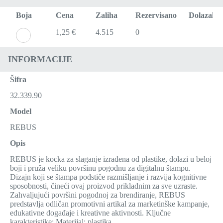
Boja
Cena
Zaliha
Rezervisano
Dolazak
1,25 €
4.515
0
INFORMACIJE
Šifra
32.339.90
Model
REBUS
Opis
REBUS je kocka za slaganje izrađena od plastike, dolazi u beloj
boji i pruža veliku površinu pogodnu za digitalnu štampu.
Dizajn koji se štampa podstiče razmišljanje i razvija kognitivne
sposobnosti, čineći ovaj proizvod prikladnim za sve uzraste.
Zahvaljujući površini pogodnoj za brendiranje, REBUS
predstavlja odličan promotivni artikal za marketinške kampanje,
edukativne događaje i kreativne aktivnosti. Ključne
karakteristike: Materijal: plastika