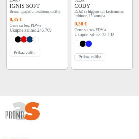
20087
32268
IGNIS SOFT
CODY
Brener upaljač u metalnom kućištu
Držač sa higijenskim kesicama za
ljubimce, 15 komada
0,35 €
0,38 €
Cene su bez PDV-a
Cene su bez PDV-a
Ukupne zalihe: 246.769
Ukupne zalihe: 33.132
Prikaz zaliha
Prikaz zaliha