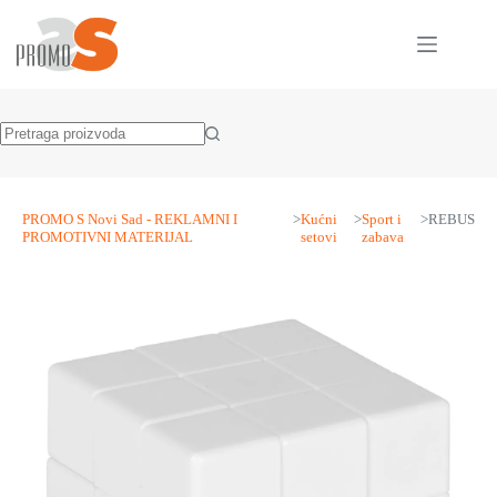
Skip
to
content
No
results
PROMO S Novi Sad - REKLAMNI I
>
Kućni
>
Sport i
>
REBUS
PROMOTIVNI MATERIJAL
setovi
zabava