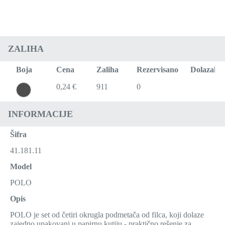
ZALIHA
Boja
Cena
Zaliha
Rezervisano
Dolazak
0,24 €
911
0
INFORMACIJE
Šifra
41.181.11
Model
POLO
Opis
POLO je set od četiri okrugla podmetača od filca, koji dolaze
zajedno upakovani u papirnu kutiju - praktično rešenje za