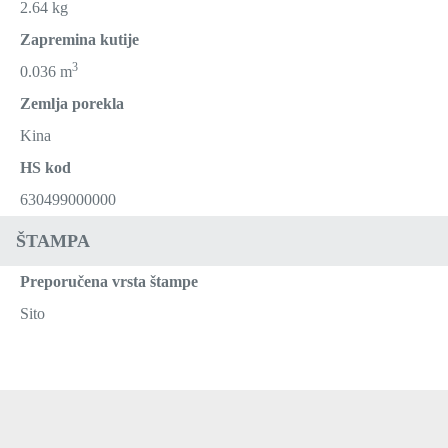
2.64 kg
Zapremina kutije
3
0.036 m
Zemlja porekla
Kina
HS kod
630499000000
ŠTAMPA
Preporučena vrsta štampe
Sito