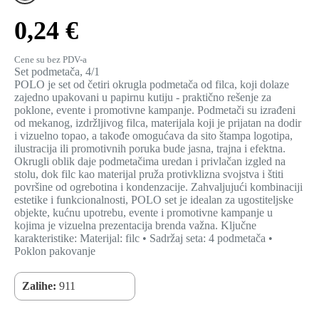
0,24 €
Cene su bez PDV-a
Set podmetača, 4/1
POLO je set od četiri okrugla podmetača od filca, koji dolaze
zajedno upakovani u papirnu kutiju - praktično rešenje za
poklone, evente i promotivne kampanje. Podmetači su izrađeni
od mekanog, izdržljivog filca, materijala koji je prijatan na dodir
i vizuelno topao, a takođe omogućava da sito štampa logotipa,
ilustracija ili promotivnih poruka bude jasna, trajna i efektna.
Okrugli oblik daje podmetačima uredan i privlačan izgled na
stolu, dok filc kao materijal pruža protivklizna svojstva i štiti
površine od ogrebotina i kondenzacije. Zahvaljujući kombinaciji
estetike i funkcionalnosti, POLO set je idealan za ugostiteljske
objekte, kućnu upotrebu, evente i promotivne kampanje u
kojima je vizuelna prezentacija brenda važna. Ključne
karakteristike: Materijal: filc • Sadržaj seta: 4 podmetača •
Poklon pakovanje
Zalihe:
911