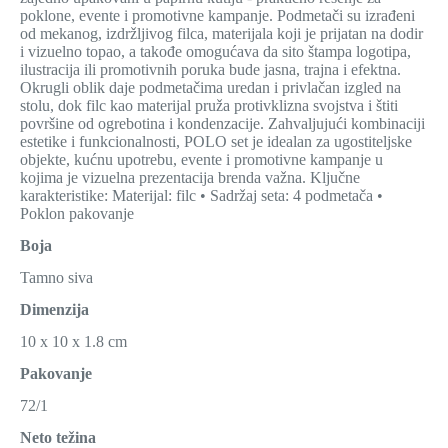
poklone, evente i promotivne kampanje. Podmetači su izrađeni
od mekanog, izdržljivog filca, materijala koji je prijatan na dodir
i vizuelno topao, a takođe omogućava da sito štampa logotipa,
ilustracija ili promotivnih poruka bude jasna, trajna i efektna.
Okrugli oblik daje podmetačima uredan i privlačan izgled na
stolu, dok filc kao materijal pruža protivklizna svojstva i štiti
površine od ogrebotina i kondenzacije. Zahvaljujući kombinaciji
estetike i funkcionalnosti, POLO set je idealan za ugostiteljske
objekte, kućnu upotrebu, evente i promotivne kampanje u
kojima je vizuelna prezentacija brenda važna. Ključne
karakteristike: Materijal: filc • Sadržaj seta: 4 podmetača •
Poklon pakovanje
Boja
Tamno siva
Dimenzija
10 x 10 x 1.8 cm
Pakovanje
72/1
Neto težina