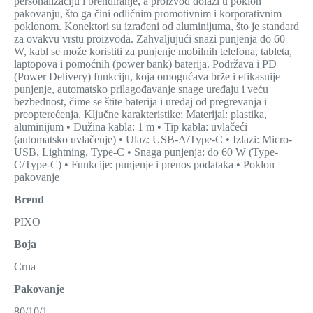
personalizaciju i brendiranje, a proizvod dolazi u poklon
pakovanju, što ga čini odličnim promotivnim i korporativnim
poklonom. Konektori su izrađeni od aluminijuma, što je standard
za ovakvu vrstu proizvoda. Zahvaljujući snazi punjenja do 60
W, kabl se može koristiti za punjenje mobilnih telefona, tableta,
laptopova i pomoćnih (power bank) baterija. Podržava i PD
(Power Delivery) funkciju, koja omogućava brže i efikasnije
punjenje, automatsko prilagođavanje snage uređaju i veću
bezbednost, čime se štite baterija i uređaj od pregrevanja i
preopterećenja. Ključne karakteristike: Materijal: plastika,
aluminijum • Dužina kabla: 1 m • Tip kabla: uvlačeći
(automatsko uvlačenje) • Ulaz: USB-A/Type-C • Izlazi: Micro-
USB, Lightning, Type-C • Snaga punjenja: do 60 W (Type-
C/Type-C) • Funkcije: punjenje i prenos podataka • Poklon
pakovanje
Brend
PIXO
Boja
Crna
Pakovanje
80/10/1