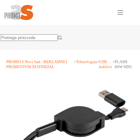
Skip
to
content
No
results
PROMO S Novi Sad - REKLAMNI I
>
Tehnologija
>
USB
>
FLASH
PROMOTIVNI MATERIJAL
kablovi
60W 6IN1