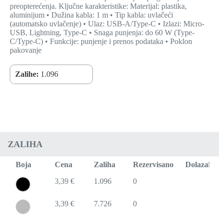
preopterećenja. Ključne karakteristike: Materijal: plastika,
aluminijum • Dužina kabla: 1 m • Tip kabla: uvlačeći
(automatsko uvlačenje) • Ulaz: USB-A/Type-C • Izlazi: Micro-
USB, Lightning, Type-C • Snaga punjenja: do 60 W (Type-
C/Type-C) • Funkcije: punjenje i prenos podataka • Poklon
pakovanje
Zalihe:
1.096
ZALIHA
Boja
Cena
Zaliha
Rezervisano
Dolazak
3,39 €
1.096
0
3,39 €
7.726
0