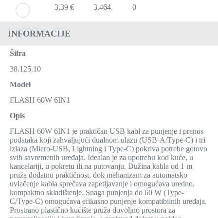
3,39 €
3.464
0
INFORMACIJE
Šifra
38.125.10
Model
FLASH 60W 6IN1
Opis
FLASH 60W 6IN1 je praktičan USB kabl za punjenje i prenos
podataka koji zahvaljujući dualnom ulazu (USB-A/Type-C) i tri
izlaza (Micro-USB, Lightning i Type-C) pokriva potrebe gotovo
svih savremenih uređaja. Idealan je za upotrebu kod kuće, u
kancelariji, u pokretu ili na putovanju. Dužina kabla od 1 m
pruža dodatnu praktičnost, dok mehanizam za automatsko
uvlačenje kabla sprečava zapetljavanje i omogućava uredno,
kompaktno skladištenje. Snaga punjenja do 60 W (Type-
C/Type-C) omogućava efikasno punjenje kompatibilnih uređaja.
Prostrano plastično kućište pruža dovoljno prostora za