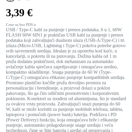
3,39 €
Cene su bez PDV-a
USB / Type-C kabl za punjenje i prenos podataka, 6 u 1, 60W
FLASH 60W 6IN1 je praktičan USB kabl za punjenje i prenos
podataka koji zahvaljujući dualnom ulazu (USB-A/Type-C) i tri
izlaza (Micro-USB, Lightning i Type-C) pokriva potrebe gotovo
svih savremenih uređaja. Idealan je za upotrebu kod kuće, u
kancelariji, u pokretu ili na putovanju. Dužina kabla od 1 m
pruža dodatnu praktičnost, dok mehanizam za automatsko
uvlačenje kabla sprečava zapetljavanje i omogućava uredno,
kompaktno skladištenje. Snaga punjenja do 60 W (Type-
C/Type-C) omogućava efikasno punjenje kompatibilnih uređaja.
Prostrano plastično kućište pruža dovoljno prostora za
personalizaciju i brendiranje, a proizvod dolazi u poklon
pakovanju, što ga čini odličnim promotivnim i korporativnim
poklonom. Konektori su izrađeni od aluminijuma, što je standard
za ovakvu vrstu proizvoda. Zahvaljujući snazi punjenja do 60
W, kabl se može koristiti za punjenje mobilnih telefona, tableta,
laptopova i pomoćnih (power bank) baterija. Podržava i PD
(Power Delivery) funkciju, koja omogućava brže i efikasnije
punjenje, automatsko prilagođavanje snage uređaju i veću
bezbednost, čime se štite baterija i uređaj od pregrevanja i