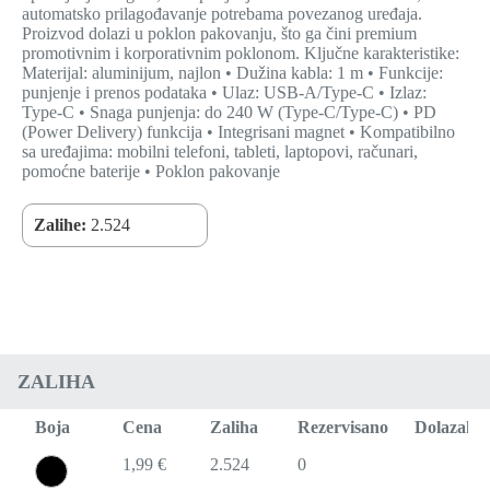
automatsko prilagođavanje potrebama povezanog uređaja.
Proizvod dolazi u poklon pakovanju, što ga čini premium
promotivnim i korporativnim poklonom. Ključne karakteristike:
Materijal: aluminijum, najlon • Dužina kabla: 1 m • Funkcije:
punjenje i prenos podataka • Ulaz: USB-A/Type-C • Izlaz:
Type-C • Snaga punjenja: do 240 W (Type-C/Type-C) • PD
(Power Delivery) funkcija • Integrisani magnet • Kompatibilno
sa uređajima: mobilni telefoni, tableti, laptopovi, računari,
pomoćne baterije • Poklon pakovanje
Zalihe:
2.524
ZALIHA
Boja
Cena
Zaliha
Rezervisano
Dolazak
1,99 €
2.524
0