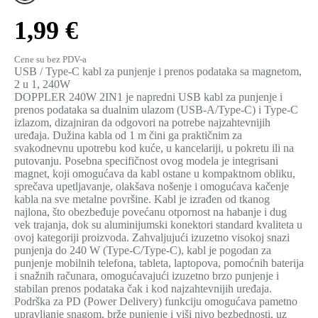
1,99 €
Cene su bez PDV-a
USB / Type-C kabl za punjenje i prenos podataka sa magnetom,
2 u 1, 240W
DOPPLER 240W 2IN1 je napredni USB kabl za punjenje i
prenos podataka sa dualnim ulazom (USB-A/Type-C) i Type-C
izlazom, dizajniran da odgovori na potrebe najzahtevnijih
uređaja. Dužina kabla od 1 m čini ga praktičnim za
svakodnevnu upotrebu kod kuće, u kancelariji, u pokretu ili na
putovanju. Posebna specifičnost ovog modela je integrisani
magnet, koji omogućava da kabl ostane u kompaktnom obliku,
sprečava upetljavanje, olakšava nošenje i omogućava kačenje
kabla na sve metalne površine. Kabl je izrađen od tkanog
najlona, što obezbeđuje povećanu otpornost na habanje i dug
vek trajanja, dok su aluminijumski konektori standard kvaliteta u
ovoj kategoriji proizvoda. Zahvaljujući izuzetno visokoj snazi
punjenja do 240 W (Type-C/Type-C), kabl je pogodan za
punjenje mobilnih telefona, tableta, laptopova, pomoćnih baterija
i snažnih računara, omogućavajući izuzetno brzo punjenje i
stabilan prenos podataka čak i kod najzahtevnijih uređaja.
Podrška za PD (Power Delivery) funkciju omogućava pametno
upravljanje snagom, brže punjenje i viši nivo bezbednosti, uz