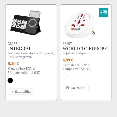
38155
38197
INTEGRAL
WORLD TO EUROPE
Večiti stoni kalendar i bežični punjač,
Pojedinačni adapter
15W, sa magnetom
6,99 €
9,40 €
Cene su bez PDV-a
Cene su bez PDV-a
Ukupne zalihe: 339
Ukupne zalihe: 1.047
Prikaz zaliha
Prikaz zaliha