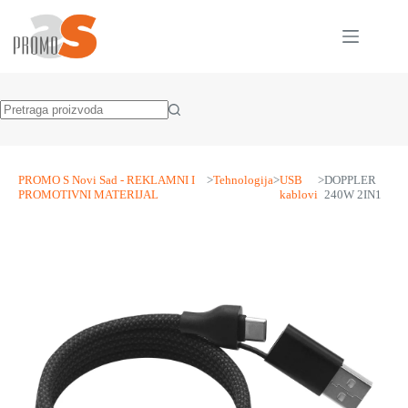
Skip
to
content
No
results
PROMO S Novi Sad - REKLAMNI I
>
Tehnologija
>
USB
>
DOPPLER
PROMOTIVNI MATERIJAL
kablovi
240W 2IN1