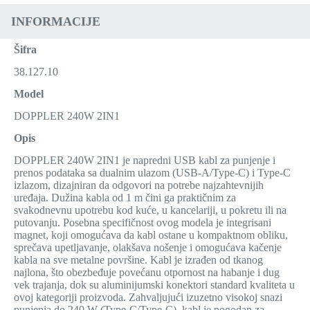
INFORMACIJE
Šifra
38.127.10
Model
DOPPLER 240W 2IN1
Opis
DOPPLER 240W 2IN1 je napredni USB kabl za punjenje i
prenos podataka sa dualnim ulazom (USB-A/Type-C) i Type-C
izlazom, dizajniran da odgovori na potrebe najzahtevnijih
uređaja. Dužina kabla od 1 m čini ga praktičnim za
svakodnevnu upotrebu kod kuće, u kancelariji, u pokretu ili na
putovanju. Posebna specifičnost ovog modela je integrisani
magnet, koji omogućava da kabl ostane u kompaktnom obliku,
sprečava upetljavanje, olakšava nošenje i omogućava kačenje
kabla na sve metalne površine. Kabl je izrađen od tkanog
najlona, što obezbeđuje povećanu otpornost na habanje i dug
vek trajanja, dok su aluminijumski konektori standard kvaliteta u
ovoj kategoriji proizvoda. Zahvaljujući izuzetno visokoj snazi
punjenja do 240 W (Type-C/Type-C), kabl je pogodan za