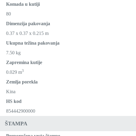
Komada u kutiji
80
Dimenzija pakovanja
0.37 x 0.37 x 0.215 m
Ukupna težina pakovanja
7.50 kg
Zapremina kutije
3
0.029 m
Zemlja porekla
Kina
HS kod
854442900000
ŠTAMPA
Preporučena vrsta štampe