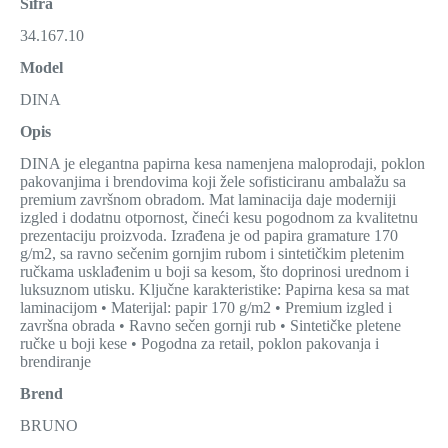
Šifra
34.167.10
Model
DINA
Opis
DINA je elegantna papirna kesa namenjena maloprodaji, poklon
pakovanjima i brendovima koji žele sofisticiranu ambalažu sa
premium završnom obradom. Mat laminacija daje moderniji
izgled i dodatnu otpornost, čineći kesu pogodnom za kvalitetnu
prezentaciju proizvoda. Izrađena je od papira gramature 170
g/m2, sa ravno sečenim gornjim rubom i sintetičkim pletenim
ručkama usklađenim u boji sa kesom, što doprinosi urednom i
luksuznom utisku. Ključne karakteristike: Papirna kesa sa mat
laminacijom • Materijal: papir 170 g/m2 • Premium izgled i
završna obrada • Ravno sečen gornji rub • Sintetičke pletene
ručke u boji kese • Pogodna za retail, poklon pakovanja i
brendiranje
Brend
BRUNO