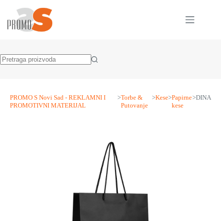
Skip
to
content
No
results
PROMO S Novi Sad - REKLAMNI I
>
Torbe &
>
Kese
>
Papirne
>
DINA
PROMOTIVNI MATERIJAL
Putovanje
kese