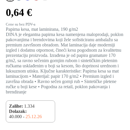
0,64 €
Cene su bez PDV-a
Papirna kesa, mat laminirana, 190 g/m2
DINA je elegantna papirna kesa namenjena maloprodaji, poklon
pakovanjima i brendovima koji žele sofisticiranu ambalažu sa
premium završnom obradom. Mat laminacija daje moderniji
izgled i dodatnu otpornost, čineći kesu pogodnom za kvalitetnu
prezentaciju proizvoda. Izrađena je od papira gramature 170
g/m2, sa ravno sečenim gornjim rubom i sintetičkim pletenim
ručkama usklađenim u boji sa kesom, što doprinosi urednom i
luksuznom utisku. Ključne karakteristike: Papirna kesa sa mat
laminacijom • Materijal: papir 170 g/m2 • Premium izgled i
završna obrada • Ravno sečen gornji rub • Sintetičke pletene
ručke u boji kese • Pogodna za retail, poklon pakovanja i
brendiranje
Zalihe:
1.334
Dolazak:
40.000 -
25.12.26