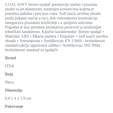
COAL SOFT brener upaljač predstavlja snažan i pouzdan
model sa jet plamenom, namenjen korisnicima kojima je
potrebna stabilna i precizna vatra. Soft touch završna obrada
pruža prijatan osećaj u ruci, dok vetrootporna konstrukcija
omogućava pouzdano korišćenje i u spoljnim uslovima.
Pogodan je kao premium promotivni proizvod sa izraženijim
tehničkim karakterom. Ključne karakteristike: Brener upaljač •
Materijal: ABS • Mlazni plamen • Dopunjiv • Soft touch završna
obrada • Vetrootporan • Sertifikovan: EN 13869 - bezbednosni
standard (dečja sigurnosna zaštita) • Sertifikovan: ISO 9994 -
bezbednosni standard za upaljače
Brend
ITEK
Boja
Plava
Dimenzija
6.8 x 4 x 1.9 cm
Pakovanje