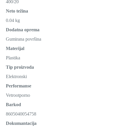
400/20
Neto težina
0.04 kg
Dodatna oprema
Gumirana površina
Materijal
Plastika
Tip proizvoda
Elektronski
Performanse
Vetrootporno
Barkod
8605040054758
Dokumantacija