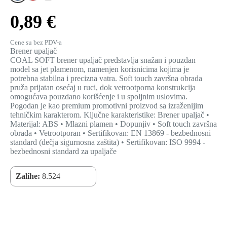
0,89 €
Cene su bez PDV-a
Brener upaljač
COAL SOFT brener upaljač predstavlja snažan i pouzdan
model sa jet plamenom, namenjen korisnicima kojima je
potrebna stabilna i precizna vatra. Soft touch završna obrada
pruža prijatan osećaj u ruci, dok vetrootporna konstrukcija
omogućava pouzdano korišćenje i u spoljnim uslovima.
Pogodan je kao premium promotivni proizvod sa izraženijim
tehničkim karakterom. Ključne karakteristike: Brener upaljač •
Materijal: ABS • Mlazni plamen • Dopunjiv • Soft touch završna
obrada • Vetrootporan • Sertifikovan: EN 13869 - bezbednosni
standard (dečja sigurnosna zaštita) • Sertifikovan: ISO 9994 -
bezbednosni standard za upaljače
Zalihe:
8.524