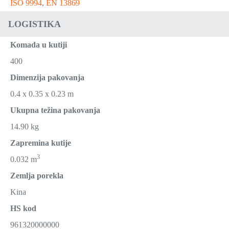
ISO 9994
,
EN 13869
LOGISTIKA
Komada u kutiji
400
Dimenzija pakovanja
0.4 x 0.35 x 0.23 m
Ukupna težina pakovanja
14.90 kg
Zapremina kutije
3
0.032 m
Zemlja porekla
Kina
HS kod
961320000000