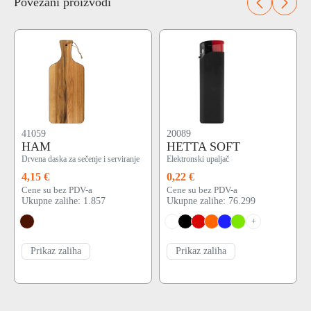
Povezani proizvodi
41059
20089
HAM
HETTA SOFT
Drvena daska za sečenje i serviranje
Elektronski upaljač
4,15 €
0,22 €
Cene su bez PDV-a
Cene su bez PDV-a
Ukupne zalihe: 1.857
Ukupne zalihe: 76.299
+
Prikaz zaliha
Prikaz zaliha