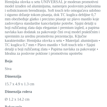
Hemijska olovka u setu UNIVERSAL je moderan promotivni
model izrađen od aluminijuma, namenjen poslovnim poklonima
i sofisticiranom brendiranju. Soft touch telo omogućava udobno
i sigurno držanje tokom pisanja, dok TC kuglica debljine 0,7
mm obezbeđuje glatko i precizno pisanje uz plavo mastilo koje
zadovoljava standardne kancelarijske potrebe. Sjajni detalji u
boji ružičastog zlata daju elegantan i premium izgled, a papirna
navlaka kao dodatak za pakovanje čini ovaj model praktičnim i
spremnim za urednu promotivnu prezentaciju. Ključne
karakteristike: Hemijska olovka u setu • Materijal: aluminijum •
TC kuglica 0,7 mm • Plavo mastilo • Soft touch telo • Sjajni
detalji u boji ružičastog zlata • Papirna navlaka za pakovanje •
Idealna za poslovne poklone i promotivnu upotrebu
Boja
Siva
Dimenzija
15.7 x 4.9 x 1.3 cm
Dimenzija rolera
Ø 1.2 x 14.2 cm
Pakovanje