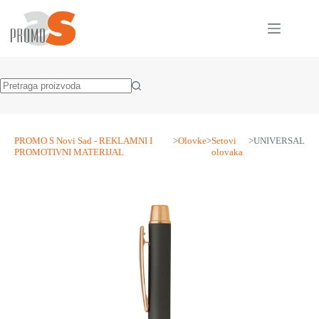
Skip
to
content
No
results
PROMO S Novi Sad - REKLAMNI I
>
Olovke
>
Setovi
>
UNIVERSAL
PROMOTIVNI MATERIJAL
olovaka