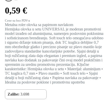
0,59 €
Cene su bez PDV-a
Metalna roler olovka sa papirnom navlakom
Hemijska olovka u setu UNIVERSAL je moderan promotivni
model izrađen od aluminijuma, namenjen poslovnim poklonima
i sofisticiranom brendiranju. Soft touch telo omogućava udobno
i sigurno držanje tokom pisanja, dok TC kuglica debljine 0,7
mm obezbeđuje glatko i precizno pisanje uz plavo mastilo koje
zadovoljava standardne kancelarijske potrebe. Sjajni detalji u
boji ružičastog zlata daju elegantan i premium izgled, a papirna
navlaka kao dodatak za pakovanje čini ovaj model praktičnim i
spremnim za urednu promotivnu prezentaciju. Ključne
karakteristike: Hemijska olovka u setu • Materijal: aluminijum •
TC kuglica 0,7 mm • Plavo mastilo • Soft touch telo • Sjajni
detalji u boji ružičastog zlata • Papirna navlaka za pakovanje •
Idealna za poslovne poklone i promotivnu upotrebu
Zalihe:
3.698