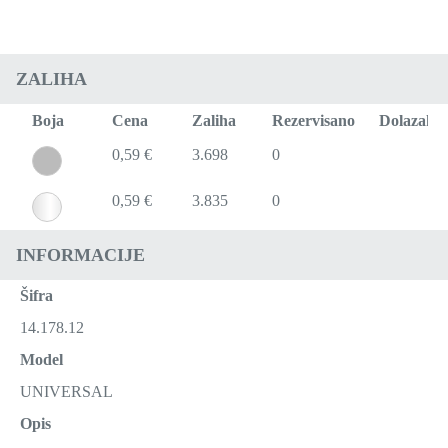
ZALIHA
Boja
Cena
Zaliha
Rezervisano
Dolazak
0,59 €
3.698
0
0,59 €
3.835
0
INFORMACIJE
Šifra
14.178.12
Model
UNIVERSAL
Opis