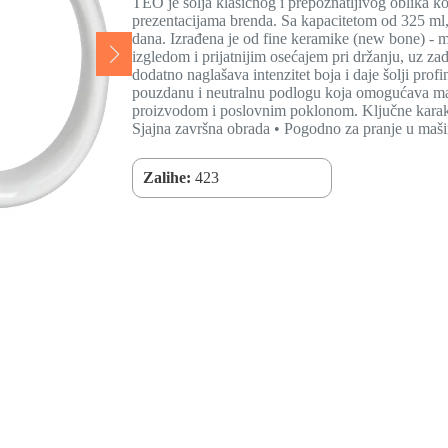
TEO je šolja klasičnog i prepoznatljivog oblika k
prezentacijama brenda. Sa kapacitetom od 325 ml, i
dana. Izrađena je od fine keramike (new bone) - ma
izgledom i prijatnijim osećajem pri držanju, uz za
dodatno naglašava intenzitet boja i daje šolji profi
pouzdanu i neutralnu podlogu koja omogućava mak
proizvodom i poslovnim poklonom. Ključne karakte
Sjajna završna obrada • Pogodno za pranje u maši
Zalihe:
423