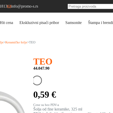
1813
info@promo-s.rs
No
results
Hit cena
Ekskluzivni pisaći pribor
Samsonite
Štampa i brendi
lje
>
Keramičke šolje
>
TEO
TEO
44.047.90
0,59 €
Cene su bez PDV-a
Šolja od fine keramike, 325 ml