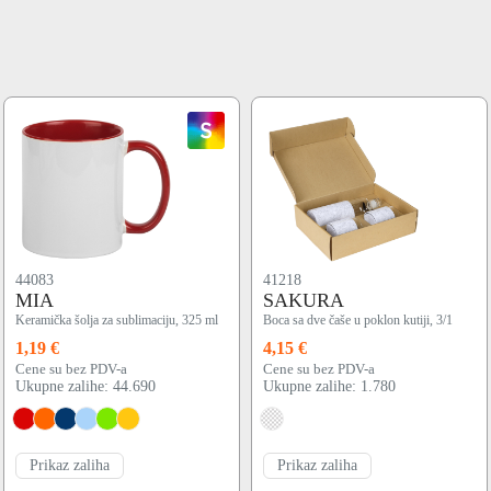
44083
41218
MIA
SAKURA
Keramička šolja za sublimaciju, 325 ml
Boca sa dve čaše u poklon kutiji, 3/1
1,19 €
4,15 €
Cene su bez PDV-a
Cene su bez PDV-a
Ukupne zalihe: 44.690
Ukupne zalihe: 1.780
Prikaz zaliha
Prikaz zaliha