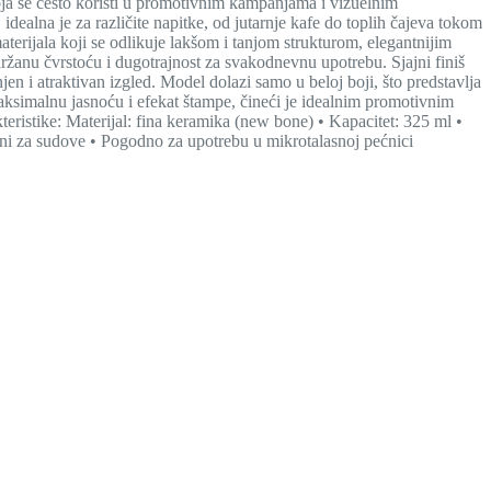
oja se često koristi u promotivnim kampanjama i vizuelnim
dealna je za različite napitke, od jutarnje kafe do toplih čajeva tokom
terijala koji se odlikuje lakšom i tanjom strukturom, elegantnijim
držanu čvrstoću i dugotrajnost za svakodnevnu upotrebu. Sjajni finiš
njen i atraktivan izgled. Model dolazi samo u beloj boji, što predstavlja
simalnu jasnoću i efekat štampe, čineći je idealnim promotivnim
ristike: Materijal: fina keramika (new bone) • Kapacitet: 325 ml •
ni za sudove • Pogodno za upotrebu u mikrotalasnoj pećnici