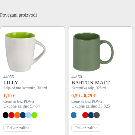
Povezani proizvodi
44055
44150
LILLY
BARTON MATT
Šolja od fine keramike, 300 ml
Keramička šolja, 325 ml
1,10 €
0,59 - 0,79 €
Cene su bez PDV-a
Cene su bez PDV-a
Ukupne zalihe: 9.484
Ukupne zalihe: 35.825
+
Prikaz zaliha
Prikaz zaliha