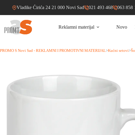
Skip
Vladike Ćirića 24 21 000 Novi Sad
021 493 468
063 858 
to
content
Reklamni materijal
Novo
PROMO S Novi Sad - REKLAMNI I PROMOTIVNI MATERIJAL
>
Kućni setovi
>
Šo