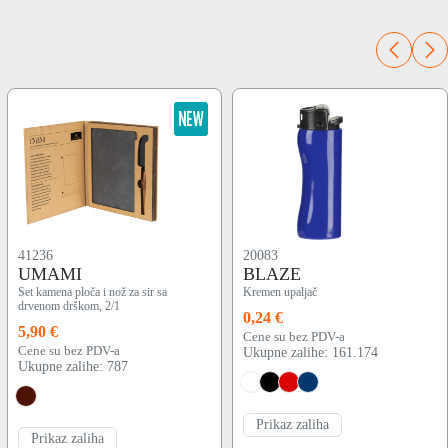
41236
20083
UMAMI
BLAZE
Set kamena ploča i nož za sir sa
Kremen upaljač
drvenom drškom, 2/1
0,24 €
5,90 €
Cene su bez PDV-a
Cene su bez PDV-a
Ukupne zalihe: 161.174
Ukupne zalihe: 787
Prikaz zaliha
Prikaz zaliha