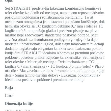
Opis
Set STRAIGHT predstavlja luksuznu kombinaciju hemijske i
roler olovke izrađenih od mesinga, namenjenu reprezentativnim
poslovnim poklonima i sofisticiranom brendiranju. Twist
mehanizam omogućava jednostavno i pouzdano korišćenje, dok
hemijska olovka sa TC kuglicom debljine 0,7 mm i roler sa TC
kuglicom 0,5 mm pružaju glatko i precizno pisanje uz plavo
mastilo koje zadovoljava standardne poslovne potrebe. Mat
završna obrada sa hromiranom podlogom gornjeg dela daje
moderan i profesionalan izgled, dok sjajni tamno-metalni detalji
dodatno naglašavaju elegantan karakter seta. Luksuzna poklon
kutija čini STRAIGHT idealnim izborom za premium poslovne
poklone i posebne prilike. Ključne karakteristike: Set hemijske i
roler olovke • Materijal: mesing • Twist mehanizam • TC
kuglica 0,7 mm (hemijska) • TC kuglica 0,5 mm (roler) • Plavo
mastilo • Mat završna obrada sa hromiranom podlogom gornjeg
dela • Sjajni tamno-metalni delovi • Luksuzna poklon kutija •
Idealno za poslovne poklone i premium brendiranje
Boja
Crna
Dimenzija kutije