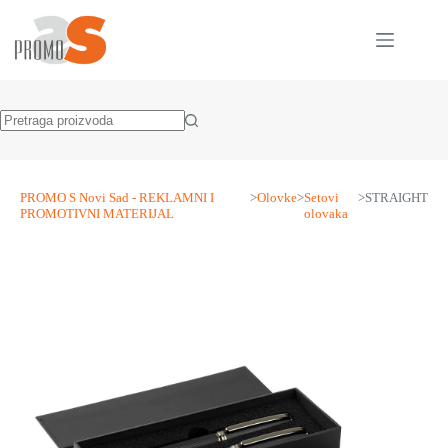
Skip
to
content
No
results
PROMO S Novi Sad - REKLAMNI I
>
Olovke
>
Setovi
>
STRAIGHT
PROMOTIVNI MATERIJAL
olovaka