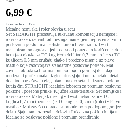
6,99 €
Cene su bez PDV-a
Metalna hemijska i roler olovka u setu
Set STRAIGHT predstavlja luksuznu kombinaciju hemijske i
roler olovke izrađenih od mesinga, namenjenu reprezentativnim
poslovnim poklonima i sofisticiranom brendiranju. Twist
mehanizam omogućava jednostavno i pouzdano korišćenje, dok
hemijska olovka sa TC kuglicom debljine 0,7 mm i roler sa TC
kuglicom 0,5 mm pružaju glatko i precizno pisanje uz plavo
mastilo koje zadovoljava standardne poslovne potrebe. Mat
završna obrada sa hromiranom podlogom gornjeg dela daje
moderan i profesionalan izgled, dok sjajni tamno-metalni detalji
dodatno naglašavaju elegantan karakter seta. Luksuzna poklon
kutija čini STRAIGHT idealnim izborom za premium poslovne
poklone i posebne prilike. Ključne karakteristike: Set hemijske i
roler olovke • Materijal: mesing • Twist mehanizam • TC
kuglica 0,7 mm (hemijska) • TC kuglica 0,5 mm (roler) • Plavo
mastilo • Mat završna obrada sa hromiranom podlogom gornjeg
dela • Sjajni tamno-metalni delovi • Luksuzna poklon kutija •
Idealno za poslovne poklone i premium brendiranje