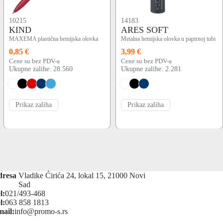
10215
14183
KIND
ARES SOFT
MAXEMA plastična hemijska olovka
Metalna hemijska olovka u papirnoj tubi
0,85 €
3,99 €
Cene su bez PDV-a
Cene su bez PDV-a
Ukupne zalihe: 28.560
Ukupne zalihe: 2.281
Prikaz zaliha
Prikaz zaliha
dresa
Vladike Ćirića 24, lokal 15, 21000 Novi
Sad
l:
021/493-468
l:
063 858 1813
ail:
info@promo-s.rs