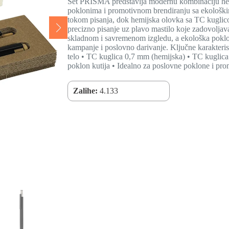
Set PRISMA predstavlja modernu kombinaciju hem
poklonima i promotivnom brendiranju sa ekološki
tokom pisanja, dok hemijska olovka sa TC kuglic
precizno pisanje uz plavo mastilo koje zadovoljava
skladnom i savremenom izgledu, a ekološka poklo
kampanje i poslovno darivanje. Ključne karakterist
telo • TC kuglica 0,7 mm (hemijska) • TC kuglica 0
poklon kutija • Idealno za poslovne poklone i pr
Zalihe:
4.133