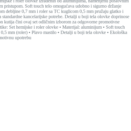
ijske i roler olovke izrađenih od aluminijuma, namenjenu poslovnim
m pristupom. Soft touch telo omogućava udobno i sigurno držanje
om debljine 0,7 mm i roler sa TC kuglicom 0,5 mm pružaju glatko i
 standardne kancelarijske potrebe. Detalji u boji tela olovke doprinose
n kutija čini ovaj set odličnim izborom za odgovorne promotivne
ike: Set hemijske i roler olovke • Materijal: aluminijum • Soft touch
,5 mm (roler) • Plavo mastilo • Detalji u boji tela olovke • Ekološka
omotivnu upotrebu