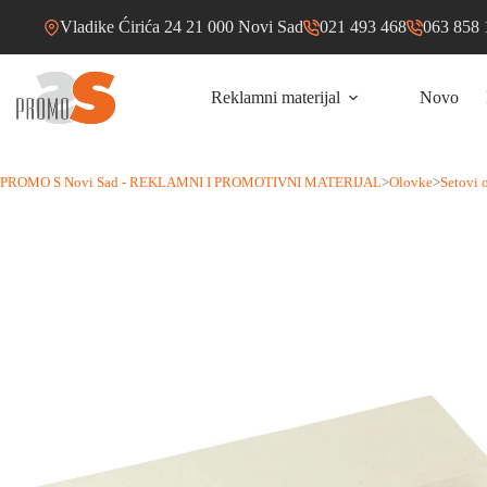
Skip
Vladike Ćirića 24 21 000 Novi Sad
021 493 468
063 858 
to
content
Reklamni materijal
Novo
PROMO S Novi Sad - REKLAMNI I PROMOTIVNI MATERIJAL
>
Olovke
>
Setovi 