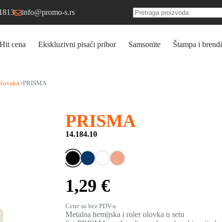
1813
info@promo-s.rs
No
results
Hit cena
Ekskluzivni pisaći pribor
Samsonite
Štampa i brendi
olovaka
>
PRISMA
PRISMA
14.184.10
1,29 €
Cene su bez PDV-a
Metalna hemijska i roler olovka u setu