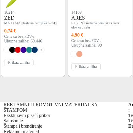
10214
14169
ZED
ARES
MAXEMA plastična hemijska olovka
REGENT metalna hemijska i roler
olovka u setu
0,74 €
4,90 €
Cene su bez PDV-a
Cene su bez PDV-a
Ukupne zalihe: 60.446
Ukupne zalihe: 98
+
Prikaz zaliha
Prikaz zaliha
REKLAMNI I PROMOTIVNI MATERIJAL SA
A
ŠTAMPOM
:
Ekskluzivni pisaći pribor
Te
Samsonite
Te
Štampa i brendiranje
Em
Reklamni materijal