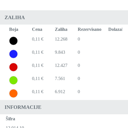
ZALIHA
Boja
Cena
Zaliha
Rezervisano
Dolazak
0,11 €
12.268
0
0,11 €
9.843
0
0,11 €
12.427
0
0,11 €
7.561
0
0,11 €
6.912
0
INFORMACIJE
Šifra
12.014.10