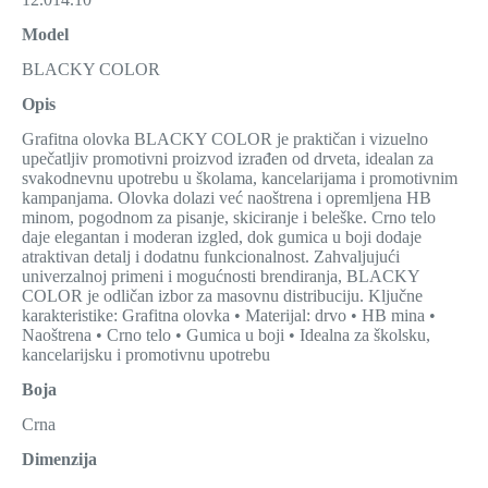
Model
BLACKY COLOR
Opis
Grafitna olovka BLACKY COLOR je praktičan i vizuelno
upečatljiv promotivni proizvod izrađen od drveta, idealan za
svakodnevnu upotrebu u školama, kancelarijama i promotivnim
kampanjama. Olovka dolazi već naoštrena i opremljena HB
minom, pogodnom za pisanje, skiciranje i beleške. Crno telo
daje elegantan i moderan izgled, dok gumica u boji dodaje
atraktivan detalj i dodatnu funkcionalnost. Zahvaljujući
univerzalnoj primeni i mogućnosti brendiranja, BLACKY
COLOR je odličan izbor za masovnu distribuciju. Ključne
karakteristike: Grafitna olovka • Materijal: drvo • HB mina •
Naoštrena • Crno telo • Gumica u boji • Idealna za školsku,
kancelarijsku i promotivnu upotrebu
Boja
Crna
Dimenzija