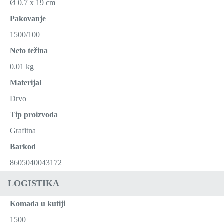
Ø 0.7 x 19 cm
Pakovanje
1500/100
Neto težina
0.01 kg
Materijal
Drvo
Tip proizvoda
Grafitna
Barkod
8605040043172
LOGISTIKA
Komada u kutiji
1500