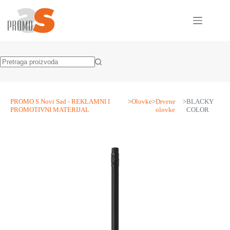
Skip
to
content
No
results
PROMO S Novi Sad - REKLAMNI I
>
Olovke
>
Drvene
>
BLACKY
PROMOTIVNI MATERIJAL
olovke
COLOR