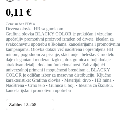
0,11 €
Cene su bez PDV-a
Drvena olovka HB sa gumicom
Grafitna olovka BLACKY COLOR je praktičan i vizuelno
upečatljiv promotivni proizvod izrađen od drveta, idealan za
svakodnevnu upotrebu u školama, kancelarijama i promotivnim
kampanjama. Olovka dolazi već naoštrena i opremljena HB
minom, pogodnom za pisanje, skiciranje i beleške. Crno telo
daje elegantan i moderan izgled, dok gumica u boji dodaje
atraktivan detalj i dodatnu funkcionalnost. Zahvaljujući
univerzalnoj primeni i mogućnosti brendiranja, BLACKY
COLOR je odličan izbor za masovnu distribuciju. Ključne
karakteristike: Grafitna olovka • Materijal: drvo • HB mina •
Naoštrena • Crno telo • Gumica u boji • Idealna za školsku,
kancelarijsku i promotivnu upotrebu
Zalihe:
12.268