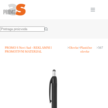
Skip
to
content
No
results
PROMO S Novi Sad - REKLAMNI I
>
Olovke
>
Plastične
>
567
PROMOTIVNI MATERIJAL
olovke