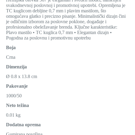
svakodnevnoj poslovnoj i promotivnoj upotrebi. Opremljena je
TC kuglicom debljine 0,7 mm i plavim mastilom, što
omogućava glatko i precizno pisanje. Minimalistički dizajn čini
je odličnim izborom za poslovne poklone, događaje i
profesionalno obeležavanje brenda. Ključne karakteristike:
Plavo mastilo • TC kuglica 0,7 mm • Elegantan dizajn •
Pogodna za poslovnu i promotivnu upotrebu
Boja
Crna
Dimenzija
Ø 0.8 x 13.8 cm
Pakovanje
1000/50
Neto težina
0.01 kg
Dodatna oprema
Gumirana površina