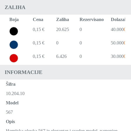
ZALIHA
Boja
Cena
Zaliha
Rezervisano
Dolazak
0,15 €
20.625
0
40.000
09.
0,15 €
0
0
50.000
09.
0,15 €
6.426
0
30.000
09.
INFORMACIJE
Šifra
10.204.10
Model
567
Opis
Hemijska olovka 567 je elegantan i sveden model, namenjen