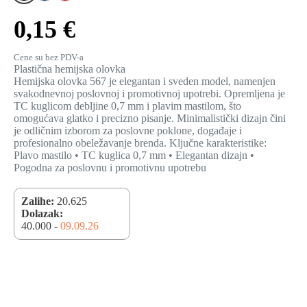
0,15 €
Cene su bez PDV-a
Plastična hemijska olovka
Hemijska olovka 567 je elegantan i sveden model, namenjen
svakodnevnoj poslovnoj i promotivnoj upotrebi. Opremljena je
TC kuglicom debljine 0,7 mm i plavim mastilom, što
omogućava glatko i precizno pisanje. Minimalistički dizajn čini
je odličnim izborom za poslovne poklone, događaje i
profesionalno obeležavanje brenda. Ključne karakteristike:
Plavo mastilo • TC kuglica 0,7 mm • Elegantan dizajn •
Pogodna za poslovnu i promotivnu upotrebu
Zalihe:
20.625
Dolazak:
40.000 -
09.09.26