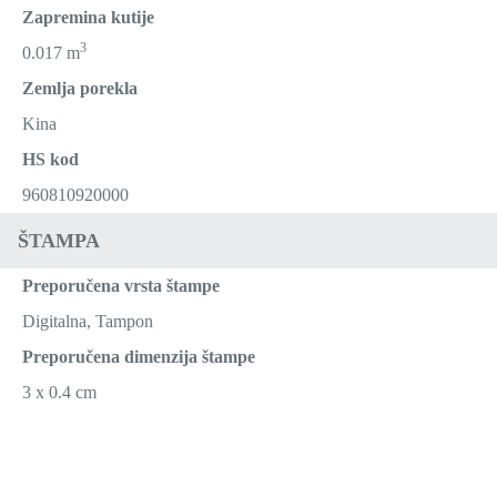
Zapremina kutije
3
0.017 m
Zemlja porekla
Kina
HS kod
960810920000
ŠTAMPA
Preporučena vrsta štampe
Digitalna, Tampon
Preporučena dimenzija štampe
3 x 0.4 cm